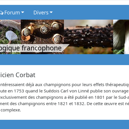
Forum
Divers
logique francophone
licien Corbat
intéressaient déjà aux champignons pour leurs effets thérapeut
ébute en 1753 quand le Suédois Carl von Linné publie son ouvrag
exclusivement des champignons a été publié en 1801 par le Sud-afr
ssement des champignons entre 1821 et 1832. De cette œuvre est n
s complexe.