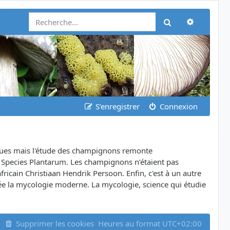
Recherch
Rechercher
S’enregistrer
Connexion
iques mais l'étude des champignons remonte
e Species Plantarum. Les champignons n’étaient pas
icain Christiaan Hendrik Persoon. Enfin, c'est à un autre
ée la mycologie moderne. La mycologie, science qui étudie
Supprimer les cookies
Heures au format
UTC+02:00