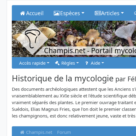
Accueil
Espèces
Articles
Champis.net
- Portail myco
Accès rapide
Règles
Aide
Historique de la mycologie
par
Fé
Des documents archéologiques attestent que les Anciens s'
vraisemblablement au XVIe siècle et l'étude scientifique d
vraiment séparés des plantes. Le premier ouvrage traitant 
Suédois, Elias Magnus Fries, que l'on doit le premier cla
les champignons, est donc relativement jeune, vaste et trè
Champis.net
Forum