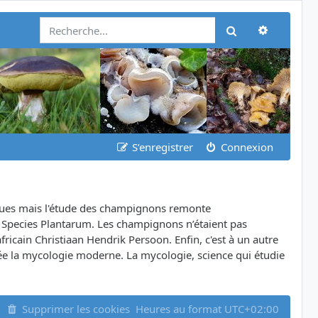
Recherch
Rechercher
S’enregistrer
Connexion
iques mais l'étude des champignons remonte
e Species Plantarum. Les champignons n’étaient pas
icain Christiaan Hendrik Persoon. Enfin, c'est à un autre
ée la mycologie moderne. La mycologie, science qui étudie
Supprimer les cookies
Heures au format
UTC+02:00