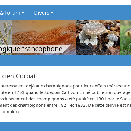
Forum
Divers
logique francophone
licien Corbat
intéressaient déjà aux champignons pour leurs effets thérapeut
ébute en 1753 quand le Suédois Carl von Linné publie son ouvrag
exclusivement des champignons a été publié en 1801 par le Sud-afr
ssement des champignons entre 1821 et 1832. De cette œuvre est n
s complexe.