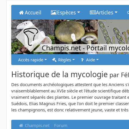
Accueil
Espèces
Articles
Champis.net
- Portail myco
Accès rapide
Règles
Aide
Historique de la mycologie
par
Fé
Des documents archéologiques attestent que les Anciens s'
vraisemblablement au XVIe siècle et l'étude scientifique d
vraiment séparés des plantes. Le premier ouvrage traitant 
Suédois, Elias Magnus Fries, que l'on doit le premier cla
les champignons, est donc relativement jeune, vaste et trè
Champis.net
Forum