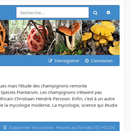
Recherch
Rechercher
S’enregistrer
Connexion
iques mais l'étude des champignons remonte
e Species Plantarum. Les champignons n’étaient pas
icain Christiaan Hendrik Persoon. Enfin, c'est à un autre
ée la mycologie moderne. La mycologie, science qui étudie
Supprimer les cookies
Heures au format
UTC+02:00