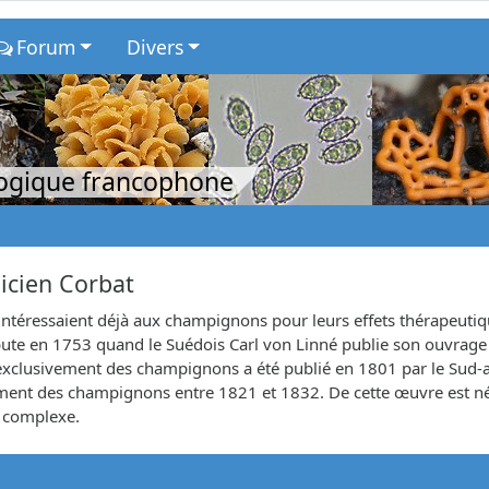
Forum
Divers
logique francophone
licien Corbat
intéressaient déjà aux champignons pour leurs effets thérapeut
ébute en 1753 quand le Suédois Carl von Linné publie son ouvrag
exclusivement des champignons a été publié en 1801 par le Sud-afr
ssement des champignons entre 1821 et 1832. De cette œuvre est n
s complexe.