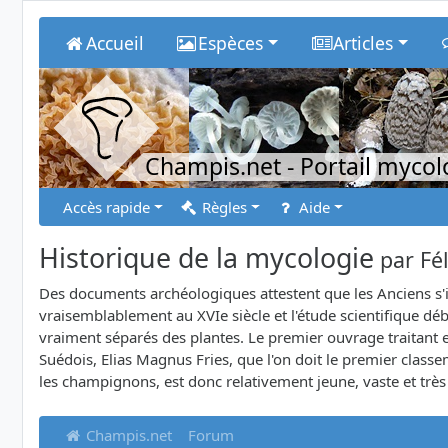
Accueil
Espèces
Articles
Champis.net
- Portail myco
Accès rapide
Règles
Aide
Historique de la mycologie
par
Fé
Des documents archéologiques attestent que les Anciens s'
vraisemblablement au XVIe siècle et l'étude scientifique d
vraiment séparés des plantes. Le premier ouvrage traitant 
Suédois, Elias Magnus Fries, que l'on doit le premier cla
les champignons, est donc relativement jeune, vaste et trè
Champis.net
Forum