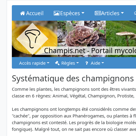
Accueil
Espèces
Articles
Champis.net
- Portail myco
Accès rapide
Règles
Aide
Systématique des champignons
Comme les plantes, les champignons sont des êtres vivants. 
classe en 6 règnes: Animal, Végétal, Champignon, Protiste, 
Les champignons ont longtemps été considérés comme des v
"cachée", par opposition aux Phanérogames, ou plantes à fl
champignons est contesté. Les progrès de la biologie mol
fongique). Malgré tout, on ne sait pas encore où classer avec