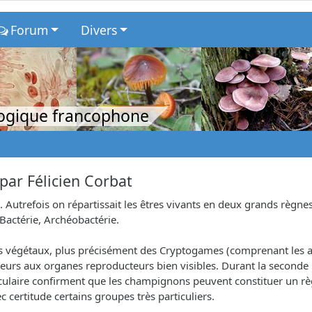
Forum
Divers
logique francophone
par
Félicien Corbat
Autrefois on répartissait les êtres vivants en deux grands règnes 
Bactérie, Archéobactérie.
égétaux, plus précisément des Cryptogames (comprenant les algu
eurs aux organes reproducteurs bien visibles. Durant la seconde 
éculaire confirment que les champignons peuvent constituer un 
 certitude certains groupes très particuliers.