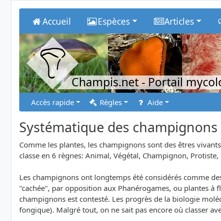
Accueil
Espèces
Articles
Champis.net
- Portail myco
Accès rapide
Règles
Aide
Systématique des champignons
Comme les plantes, les champignons sont des êtres vivants. 
classe en 6 règnes: Animal, Végétal, Champignon, Protiste, 
Les champignons ont longtemps été considérés comme des v
"cachée", par opposition aux Phanérogames, ou plantes à fl
champignons est contesté. Les progrès de la biologie mol
fongique). Malgré tout, on ne sait pas encore où classer avec