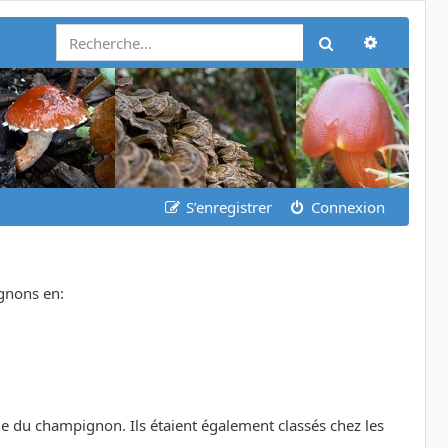
Recherch
Rechercher
S’enregistrer
Connexion
ignons en:
le du champignon. Ils étaient également classés chez les