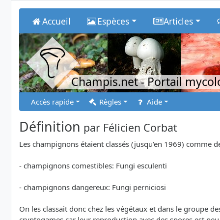
Accueil
Espèces
Articles
Champis.net
- Portail myco
Accès rapide
Règles
Aide
Définition
par
Félicien Corbat
Les champignons étaient classés (jusqu'en 1969) comme des 
- champignons comestibles: Fungi esculenti
- champignons dangereux: Fungi perniciosi
On les classait donc chez les végétaux et dans le groupe de
cryptogames car leur reproduction avec des spores est peu 