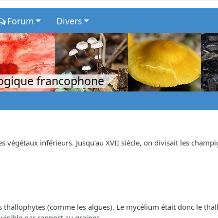
Forum
Divers
logique francophone
végétaux inférieurs. Jusqu’au XVII siècle, on divisait les champ
s thallophytes (comme les algues). Le mycélium était donc le thal
visible par rapport au graines.