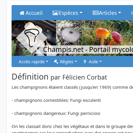
Accueil
Espèces
Articles
Champis.net
- Portail myco
Accès rapide
Règles
Aide
Définition
par
Félicien Corbat
Les champignons étaient classés (jusqu'en 1969) comme des 
- champignons comestibles: Fungi esculenti
- champignons dangereux: Fungi perniciosi
On les classait donc chez les végétaux et dans le groupe de
cryptogames car leur reproduction avec des spores est peu 