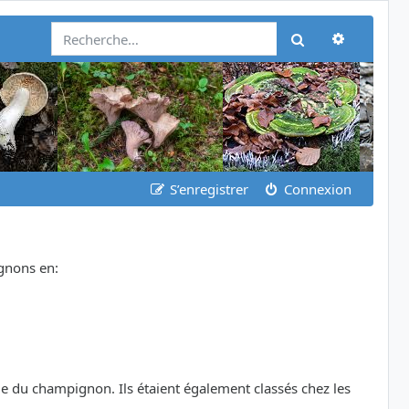
Recherch
Rechercher
S’enregistrer
Connexion
ignons en:
le du champignon. Ils étaient également classés chez les