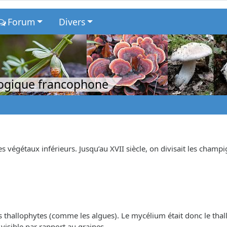
Forum
Divers
logique francophone
végétaux inférieurs. Jusqu’au XVII siècle, on divisait les champ
s thallophytes (comme les algues). Le mycélium était donc le thal
visible par rapport au graines.