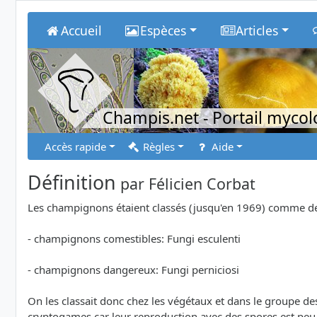
Accueil
Espèces
Articles
Champis.net
- Portail myco
Accès rapide
Règles
Aide
Définition
par
Félicien Corbat
Les champignons étaient classés (jusqu'en 1969) comme des 
- champignons comestibles: Fungi esculenti
- champignons dangereux: Fungi perniciosi
On les classait donc chez les végétaux et dans le groupe de
cryptogames car leur reproduction avec des spores est peu 