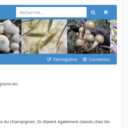
Recherch
Rechercher
S’enregistrer
Connexion
ignons en:
le du champignon. Ils étaient également classés chez les