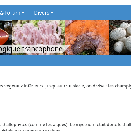
Forum
Divers
logique francophone
végétaux inférieurs. Jusqu’au XVII siècle, on divisait les champ
s thallophytes (comme les algues). Le mycélium était donc le thal
visible par rapport au graines.