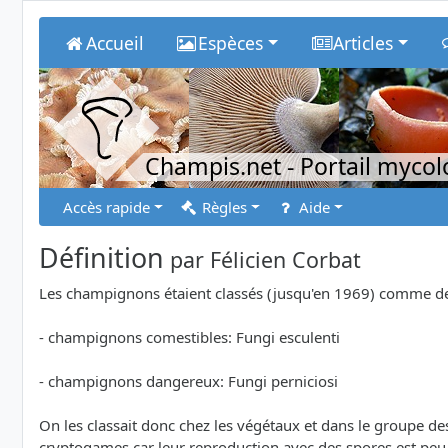
Accueil
Espèces
Articles
Champis.net
- Portail myco
Accès rapide
Règles
Aide
Définition
par
Félicien Corbat
Les champignons étaient classés (jusqu'en 1969) comme des 
- champignons comestibles: Fungi esculenti
- champignons dangereux: Fungi perniciosi
On les classait donc chez les végétaux et dans le groupe de
cryptogames car leur reproduction avec des spores est peu 