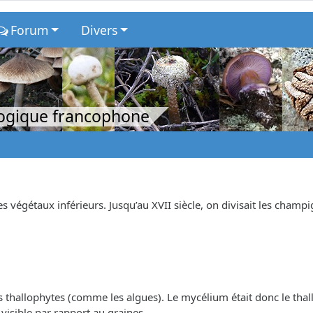
Forum
Divers
logique francophone
végétaux inférieurs. Jusqu’au XVII siècle, on divisait les champ
s thallophytes (comme les algues). Le mycélium était donc le thal
visible par rapport au graines.