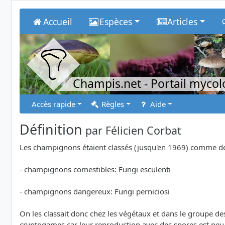
Accueil
Espèces
Articles
Champis.net
- Portail myco
Accès rapide
Règles
Aide
Définition
par
Félicien Corbat
Les champignons étaient classés (jusqu'en 1969) comme des 
- champignons comestibles: Fungi esculenti
- champignons dangereux: Fungi perniciosi
On les classait donc chez les végétaux et dans le groupe de
cryptogames car leur reproduction avec des spores est peu 