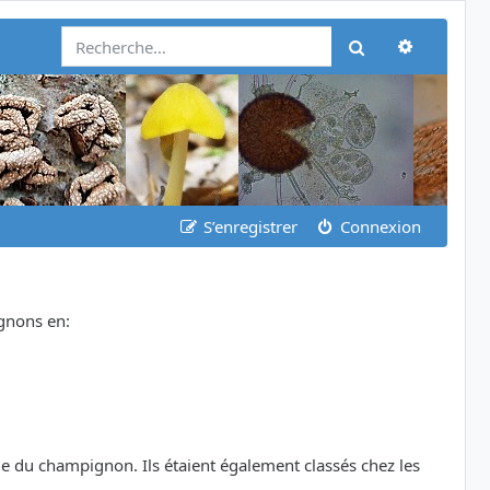
Recherch
Rechercher
S’enregistrer
Connexion
ignons en:
le du champignon. Ils étaient également classés chez les