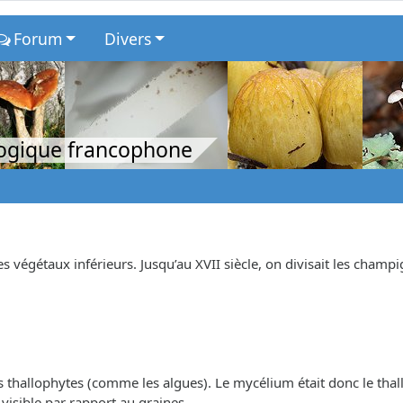
Forum
Divers
logique francophone
végétaux inférieurs. Jusqu’au XVII siècle, on divisait les champ
s thallophytes (comme les algues). Le mycélium était donc le thal
visible par rapport au graines.