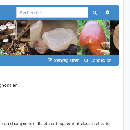
Recherch
Rechercher
S’enregistrer
Connexion
ignons en:
le du champignon. Ils étaient également classés chez les