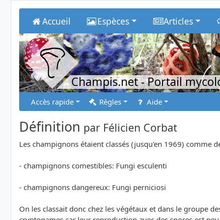
Accueil
Espèces
Articles
Champis.net
- Portail myco
Accès rapide
Règles
Aide
Définition
par
Félicien Corbat
Les champignons étaient classés (jusqu'en 1969) comme des 
- champignons comestibles: Fungi esculenti
- champignons dangereux: Fungi perniciosi
On les classait donc chez les végétaux et dans le groupe de
cryptogames car leur reproduction avec des spores est peu 