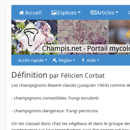
Accueil
Espèces
Articles
Champis.net
- Portail myco
Accès rapide
Règles
Aide
Définition
par
Félicien Corbat
Les champignons étaient classés (jusqu'en 1969) comme des 
- champignons comestibles: Fungi esculenti
- champignons dangereux: Fungi perniciosi
On les classait donc chez les végétaux et dans le groupe de
cryptogames car leur reproduction avec des spores est peu 