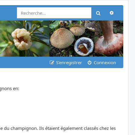
Recherch
Rechercher
S’enregistrer
Connexion
ignons en:
le du champignon. Ils étaient également classés chez les