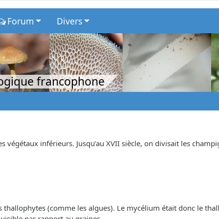
Forum
Divers
logique francophone
végétaux inférieurs. Jusqu’au XVII siècle, on divisait les champ
s thallophytes (comme les algues). Le mycélium était donc le thal
visible par rapport au graines.